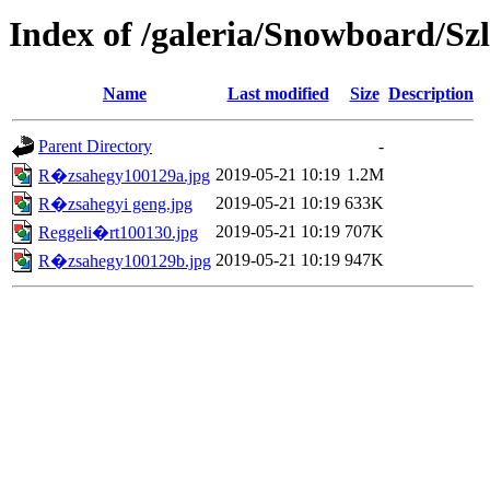
Index of /galeria/Snowboard/S
Name
Last modified
Size
Description
Parent Directory
-
2019-05-21 10:19
1.2M
R�zsahegy100129a.jpg
2019-05-21 10:19
633K
R�zsahegyi geng.jpg
2019-05-21 10:19
707K
Reggeli�rt100130.jpg
2019-05-21 10:19
947K
R�zsahegy100129b.jpg