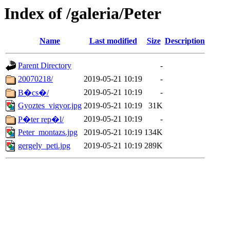
Index of /galeria/Peter
Name
Last modified
Size
Description
Parent Directory
-
20070218/
2019-05-21 10:19
-
2019-05-21 10:19
-
B�cs�/
Gyoztes_vigyor.jpg
2019-05-21 10:19
31K
2019-05-21 10:19
-
P�ter rep�l/
Peter_montazs.jpg
2019-05-21 10:19
134K
gergely_peti.jpg
2019-05-21 10:19
289K